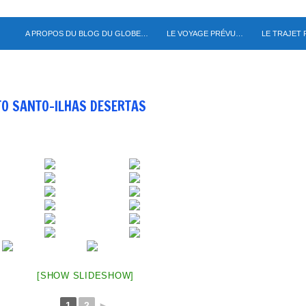
A PROPOS DU BLOG DU GLOBE…
LE VOYAGE PRÉVU…
LE TRAJET
O SANTO-ILHAS DESERTAS
[SHOW SLIDESHOW]
1
2
►