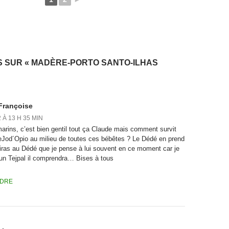
S SUR « MADÈRE-PORTO SANTO-ILHAS
 Françoise
 À 13 H 35 MIN
marins, c’est bien gentil tout ça Claude mais comment survit
eJod´Opio au milieu de toutes ces bébêtes ? Le Dédé en prend
iras au Dédé que je pense à lui souvent en ce moment car je
run Tejpal il comprendra… Bises à tous
DRE