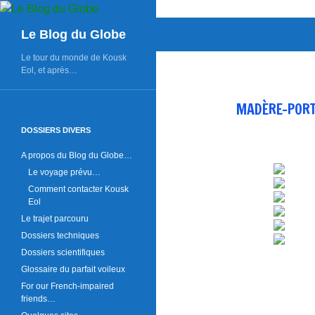
Aller
au
Recherche
Le Blog du Globe
contenu
Le tour du monde de Kousk
Eol, et après…
MADÈRE-PORT
DOSSIERS DIVERS
A propos du Blog du Globe…
Le voyage prévu…
Comment contacter Kousk
Eol
Le trajet parcouru
Dossiers techniques
Dossiers scientifiques
Glossaire du parfait voileux
For our French-impaired
friends…