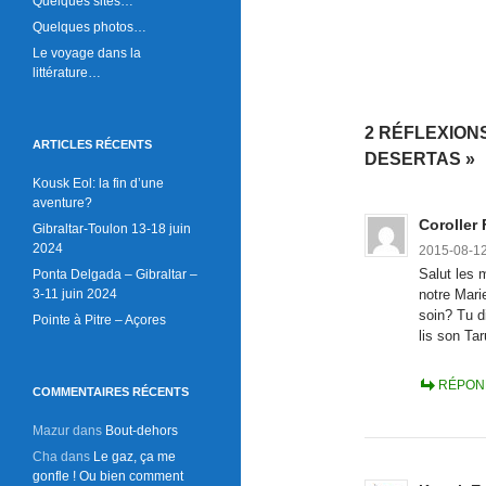
Quelques sites…
Quelques photos…
Le voyage dans la
littérature…
2 RÉFLEXION
ARTICLES RÉCENTS
DESERTAS »
Kousk Eol: la fin d’une
aventure?
Coroller
Gibraltar-Toulon 13-18 juin
2024
2015-08-12
Salut les 
Ponta Delgada – Gibraltar –
3-11 juin 2024
notre Mari
soin? Tu d
Pointe à Pitre – Açores
lis son Ta
RÉPON
COMMENTAIRES RÉCENTS
Mazur
dans
Bout-dehors
Cha
dans
Le gaz, ça me
gonfle ! Ou bien comment