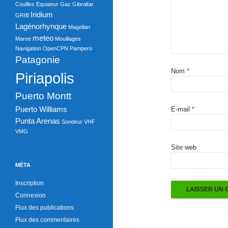
Couilles
Equateur
Gaz
Gibraltar
b
Iridium
GRIB
o
Lagénorhynque
Magellan
meteo
o
Maree
Mouillages
Navigation
OpenCPN
Pampero
k
Patagonie
Nom
*
Piriapolis
Puerto Montt
Puerto Williams
E-mail
*
Punta Arenas
Sondeur
VHF
VMG
Site web
MÉTA
Inscription
Connexion
Flux des publications
Flux des commentaires