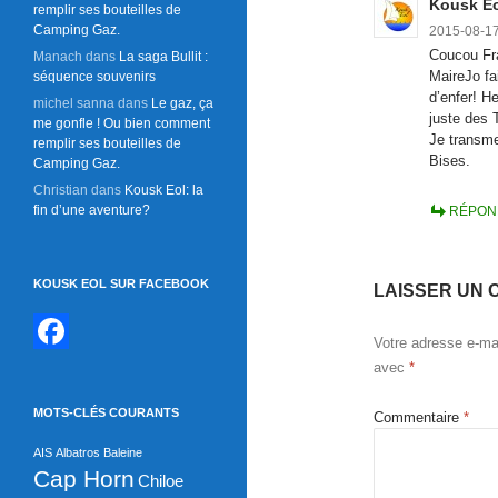
Kousk E
remplir ses bouteilles de
Camping Gaz.
2015-08-17
Coucou Fr
Manach
dans
La saga Bullit :
MaireJo fa
séquence souvenirs
d’enfer! 
michel sanna
dans
Le gaz, ça
juste des
me gonfle ! Ou bien comment
Je transm
remplir ses bouteilles de
Bises.
Camping Gaz.
Christian
dans
Kousk Eol: la
fin d’une aventure?
RÉPON
KOUSK EOL SUR FACEBOOK
LAISSER UN 
Votre adresse e-mai
F
avec
*
a
MOTS-CLÉS COURANTS
Commentaire
*
c
AIS
Albatros
Baleine
e
Cap Horn
Chiloe