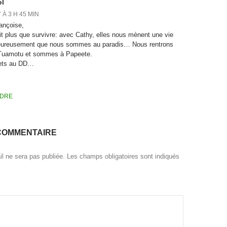
ol
 À 3 H 45 MIN
ançoise,
it plus que survivre: avec Cathy, elles nous mènent une vie
Heureusement que nous sommes au paradis… Nous rentrons
 Tuamotu et sommes à Papeete.
ets au DD…
DRE
COMMENTAIRE
l ne sera pas publiée.
Les champs obligatoires sont indiqués