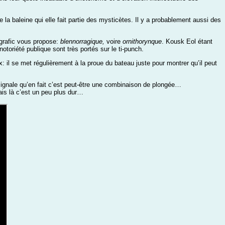
a baleine qui elle fait partie des mysticètes. Il y a probablement aussi des
ografic vous propose:
blennorragique,
voire
ornithorynque
. Kousk Eol étant
otoriété publique sont très portés sur le ti-punch.
il se met régulièrement à la proue du bateau juste pour montrer qu’il peut
 signale qu’en fait c’est peut-être une combinaison de plongée…
ais là c’est un peu plus dur…