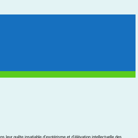
s leur quête insatiable d’exotérisme et d’élévation intellectuelle des