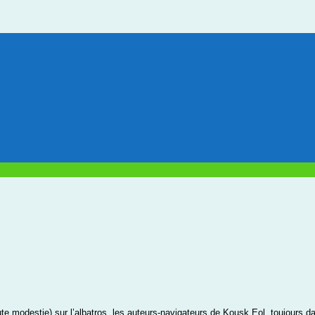
e modestie) sur l’albatros, les auteurs-navigateurs de Kousk Eol, toujours dan