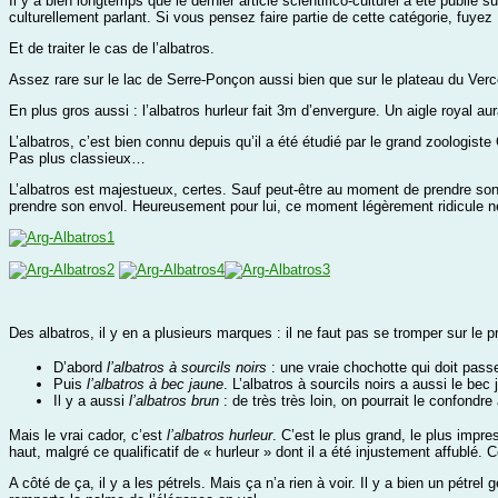
Il y a bien longtemps que le dernier article scientifico-culturel a été publi
culturellement parlant. Si vous pensez faire partie de cette catégorie, fuye
Et de traiter le cas de l’albatros.
Assez rare sur le lac de Serre-Ponçon aussi bien que sur le plateau du Verc
En plus gros aussi : l’albatros hurleur fait 3m d’envergure. Un aigle royal aura
L’albatros, c’est bien connu depuis qu’il a été étudié par le grand zoologist
Pas plus classieux…
L’albatros est majestueux, certes. Sauf peut-être au moment de prendre son e
prendre son envol. Heureusement pour lui, ce moment légèrement ridicule n
Des albatros, il y en a plusieurs marques : il ne faut pas se tromper sur le
D’abord
l’albatros à sourcils noirs
: une vraie chochotte qui doit pass
Puis
l’albatros à bec jaune
. L’albatros à sourcils noirs a aussi le be
Il y a aussi
l’albatros brun
: de très très loin, on pourrait le confond
Mais le vrai cador, c’est
l’albatros hurleur
. C’est le plus grand, le plus imp
haut, malgré ce qualificatif de « hurleur » dont il a été injustement affublé.
A côté de ça, il y a les pétrels. Mais ça n’a rien à voir. Il y a bien un pétrel