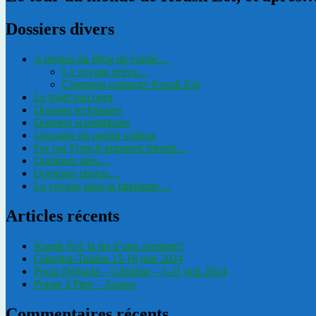
Dossiers divers
A propos du Blog du Globe…
Le voyage prévu…
Comment contacter Kousk Eol
Le trajet parcouru
Dossiers techniques
Dossiers scientifiques
Glossaire du parfait voileux
For our French-impaired friends…
Quelques sites…
Quelques photos…
Le voyage dans la littérature…
Articles récents
Kousk Eol: la fin d’une aventure?
Gibraltar-Toulon 13-18 juin 2024
Ponta Delgada – Gibraltar – 3-11 juin 2024
Pointe à Pitre – Açores
Commentaires récents