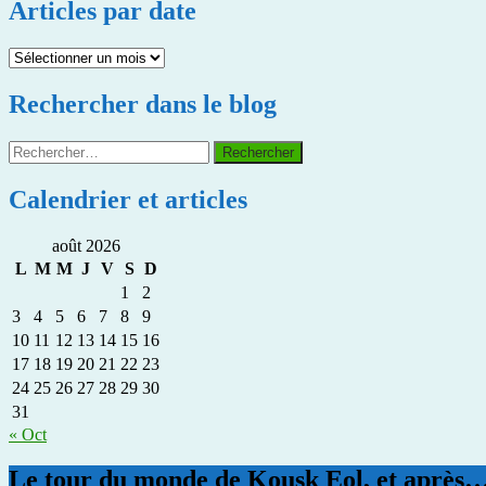
catégories
Articles par date
Articles
par
date
Rechercher dans le blog
Rechercher :
Calendrier et articles
août 2026
L
M
M
J
V
S
D
1
2
3
4
5
6
7
8
9
10
11
12
13
14
15
16
17
18
19
20
21
22
23
24
25
26
27
28
29
30
31
« Oct
Le tour du monde de Kousk Eol, et après