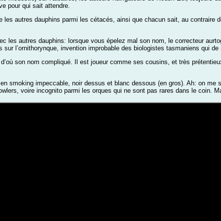
e pour qui sait attendre.
es autres dauphins parmi les cétacés, ainsi que chacun sait, au contraire de l
vec les autres dauphins: lorsque vous épelez mal son nom, le correcteur aurt
rs sur l’ornithorynque, invention improbable des biologistes tasmaniens qui de n
où son nom compliqué. Il est joueur comme ses cousins, et très prétentieux: 
ours en smoking impeccable, noir dessus et blanc dessous (en gros). Ah: on me
owlers, voire incognito parmi les orques qui ne sont pas rares dans le coin. M