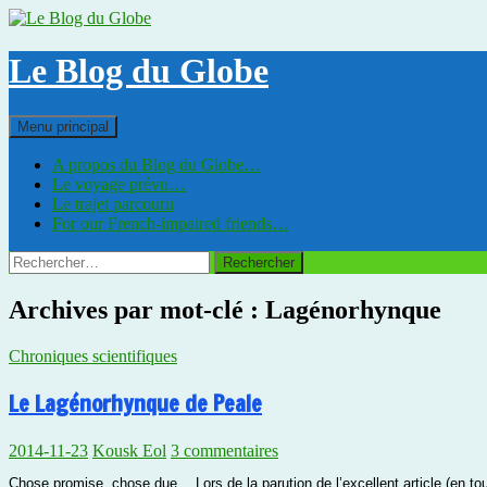
Aller
au
contenu
Le Blog du Globe
Recherche
Menu principal
A propos du Blog du Globe…
Le voyage prévu…
Le trajet parcouru
For our French-impaired friends…
Rechercher :
Archives par mot-clé : Lagénorhynque
Chroniques scientifiques
Le Lagénorhynque de Peale
2014-11-23
Kousk Eol
3 commentaires
Chose promise, chose due… Lors de la parution de l’excellent article (en tout