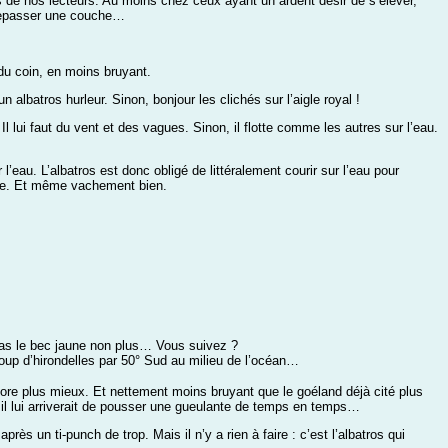
ins de nos lecteurs. Au moins chez ceux ayant un ardent désir de s’élever,
n repasser une couche…
du coin, en moins bruyant.
n albatros hurleur. Sinon, bonjour les clichés sur l’aigle royal !
lui faut du vent et des vagues. Sinon, il flotte comme les autres sur l’eau.
eau. L’albatros est donc obligé de littéralement courir sur l’eau pour
ugre. Et même vachement bien.
’a pas le bec jaune non plus… Vous suivez ?
ucoup d’hirondelles par 50° Sud au milieu de l’océan…
core plus mieux. Et nettement moins bruyant que le goéland déjà cité plus
me, il lui arriverait de pousser une gueulante de temps en temps…
près un ti-punch de trop. Mais il n’y a rien à faire : c’est l’albatros qui