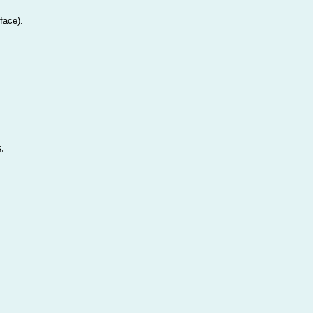
face).
.