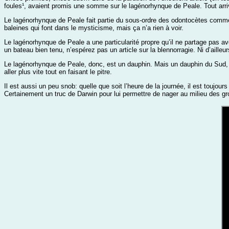
foules¹, avaient promis une somme sur le lagénorhynque de Peale. Tout arriv
Le lagénorhynque de Peale fait partie du sous-ordre des odontocètes comme l
baleines qui font dans le mysticisme, mais ça n’a rien à voir.
Le lagénorhynque de Peale a une particularité propre qu’il ne partage pas a
un bateau bien tenu, n’espérez pas un article sur la blennorragie. Ni d’ailleu
Le lagénorhynque de Peale, donc, est un dauphin. Mais un dauphin du Sud, d’
aller plus vite tout en faisant le pitre.
Il est aussi un peu snob: quelle que soit l’heure de la journée, il est touj
Certainement un truc de Darwin pour lui permettre de nager au milieu des gr