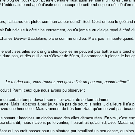
é sur le blog de Kousk Eol. Et iune certaine frustration semble mûrir chez certa
z ! L’éditorialiste échappé d’asile qui s’occupe de cette rubrique a décidé d’e
ors, l’albatros est plutôt commun autour du 50° Sud. C’est un peu le goéland 
it l’air ridicule à côté : heureusement, on n’a jamais vu d’aigle royal à côté d’u
e Charles
Darw…
Baudelaire, plane comme un dieu. Mais pas n’importe quand. Il 
nvol : ses ailes sont si grandes qu’elles ne peuvent pas battre sans toucher l’
e dure pas, et dès qu’il a pu s’élever de 50cm, il commence à planer, le bo
Le roi des airs, vous trouvez pas qu’il a l’air un peu con, quand même?
 produit ! Parmi ceux que nous avons pu observer :
er un certain temps devant son miroir avant de se faire admirer…
c jaune. Mais l’albatros à bec jaune n’a pas de sourcils noirs… d’ailleurs il n
re avec une hirondelle. Mais vraiment de très loin. Sauf qu’on ne voit pas bea
ressionnant : imaginez un dindon avec des ailes démesurées. En vrai, c’est en
 Ceci étant dit, nous n’avons pu le vérifier, il paraîtrait qu’au nid, avec Mada
 géant qui pourrait passer pour un albatros par brouillard un peu dense, ou alors a