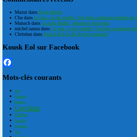
Mazur
dans
Bout-dehors
Cha
dans
Le gaz, ça me gonfle ! Ou bien comment remplir ses
Manach
dans
La saga Bullit : séquence souvenirs
michel sanna
dans
Le gaz, ça me gonfle ! Ou bien comment rem
Christian
dans
Kousk Eol: la fin d’une aventure?
Kousk Eol sur Facebook
Facebook
Mots-clés courants
AIS
Albatros
Baleine
Cap Horn
Chiloe
Couilles
Equateur
Gaz