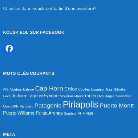
Christian
dans
Kousk Eol: la fin d’une aventure?
KOUSK EOL SUR FACEBOOK
F
a
c
MOTS-CLÉS COURANTS
e
b
Cap Horn
Chiloe
AIS
Albatros
Baleine
Couilles
Equateur
Gaz
Gibraltar
o
Iridium
Lagénorhynque
meteo
GRIB
Magellan
Maree
Mouillages
Navigation
Piriapolis
o
Patagonie
Puerto Montt
OpenCPN
Pampero
Puerto Williams
Punta Arenas
Sondeur
VHF
VMG
k
MÉTA