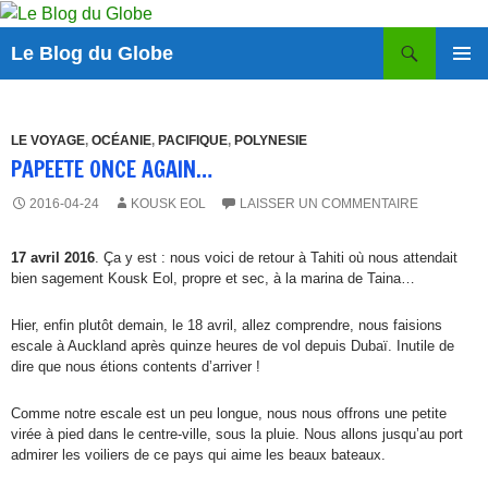
Aller
au
Recherche
Le Blog du Globe
contenu
MENU
PRINCI
LE VOYAGE
,
OCÉANIE
,
PACIFIQUE
,
POLYNESIE
PAPEETE ONCE AGAIN…
2016-04-24
KOUSK EOL
LAISSER UN COMMENTAIRE
17 avril 2016
. Ça y est : nous voici de retour à Tahiti où nous attendait
bien sagement Kousk Eol, propre et sec, à la marina de Taina…
Hier, enfin plutôt demain, le 18 avril, allez comprendre, nous faisions
escale à Auckland après quinze heures de vol depuis Dubaï. Inutile de
dire que nous étions contents d’arriver !
Comme notre escale est un peu longue, nous nous offrons une petite
virée à pied dans le centre-ville, sous la pluie. Nous allons jusqu’au port
admirer les voiliers de ce pays qui aime les beaux bateaux.