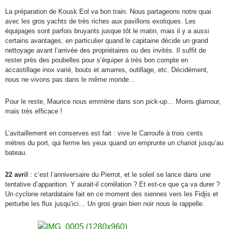
La préparation de Kousk Eol va bon train. Nous partageons notre quai
avec les gros yachts de très riches aux pavillons exotiques. Les
équipages sont parfois bruyants jusque tôt le matin, mais il y a aussi
certains avantages, en particulier quand le capitaine décide un grand
nettoyage avant l’arrivée des propriétaires ou des invités. Il suffit de
rester près des poubelles pour s’équiper à très bon compte en
accastillage inox varié, bouts et amarres, outillage, etc. Décidément,
nous ne vivons pas dans le même monde…
Pour le reste, Maurice nous emmène dans son pick-up… Moins glamour,
mais très efficace !
L’avitaillement en conserves est fait : vive le Carroufe à trois cents
mètres du port, qui ferme les yeux quand on emprunte un chariot jusqu’au
bateau.
22 avril
: c’est l’anniversaire du Pierrot, et le soleil se lance dans une
tentative d’apparition. Y aurait-il corrélation ? Et est-ce que ça va durer ?
Un cyclone retardataire fait en ce moment des siennes vers les Fidjis et
perturbe les flux jusqu’ici… Un gros grain bien noir nous le rappelle.