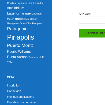
o
Couilles
Equateur
Gaz
Gibraltar
o
Iridium
GRIB
Lagénorhynque
Magellan
Site web
k
meteo
Maree
Mouillages
Navigation
OpenCPN
Pampero
Patagonie
Piriapolis
Puerto Montt
Puerto Williams
Punta Arenas
Sondeur
VHF
VMG
MÉTA
Inscription
Connexion
Flux des publications
Flux des commentaires