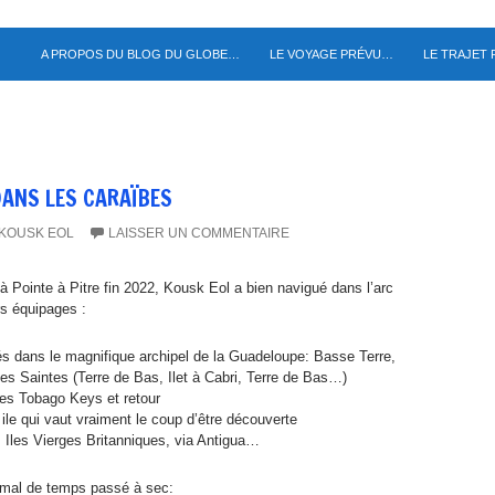
A PROPOS DU BLOG DU GLOBE…
LE VOYAGE PRÉVU…
LE TRAJET
DANS LES CARAÏBES
KOUSK EOL
LAISSER UN COMMENTAIRE
à Pointe à Pitre fin 2022, Kousk Eol a bien navigué dans l’arc
rs équipages :
és dans le magnifique archipel de la Guadeloupe: Basse Terre,
les Saintes (Terre de Bas, Ilet à Cabri, Terre de Bas…)
es Tobago Keys et retour
ile qui vaut vraiment le coup d’être découverte
 Iles Vierges Britanniques, via Antigua…
s mal de temps passé à sec: