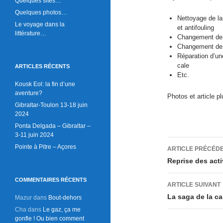
Quelques sites…
Quelques photos…
Nettoyage de la
Le voyage dans la
et antifouling
littérature…
Changement de l
Changement de l
Réparation d’un
cale
ARTICLES RÉCENTS
Etc.
Kousk Eol: la fin d’une
aventure?
Photos et article pl
Gibraltar-Toulon 13-18 juin
2024
Ponta Delgada – Gibraltar –
3-11 juin 2024
Navigati
Pointe à Pitre – Açores
ARTICLE PRÉCÉD
des
Reprise des act
articles
COMMENTAIRES RÉCENTS
ARTICLE SUIVANT
La saga de la ca
Mazur
dans
Bout-dehors
Cha
dans
Le gaz, ça me
gonfle ! Ou bien comment