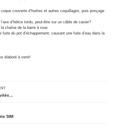
 coque couverte d’huitres et autres coquillages, puis ponçage
’axe d’hélice tordu, peut-être sur un câble de casier?
a chaîne de la barre à roue
e fuite du pot d’échappement, causant une fuite d’eau dans la
us élaboré à venir!
on
ENT
ivités…
rte SIM