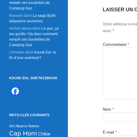
remplir ses bouteilles de
Camping Gaz.
LAISSER UN 
Manach
dans
La saga Bullit :
séquence souvenirs
Votre adresse e-mai
michel sanna
dans
Le gaz, ça
avec
*
me gonfle ! Ou bien comment
remplir ses bouteilles de
Commentaire
*
Camping Gaz.
Christian
dans
Kousk Eol: la
fin d’une aventure?
KOUSK EOL SUR FACEBOOK
F
a
c
Nom
*
MOTS-CLÉS COURANTS
e
AIS
Albatros
Baleine
b
Cap Horn
E-mail
*
Chiloe