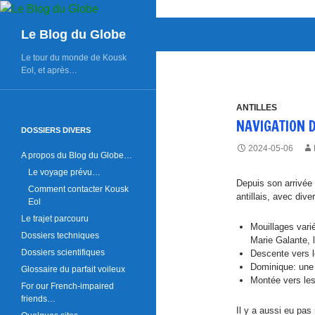
Aller
au
Recherche
Le Blog du Globe
contenu
Le tour du monde de Kousk
Eol, et après…
ANTILLES
NAVIGATION 
DOSSIERS DIVERS
2024-05-06
A propos du Blog du Globe…
Le voyage prévu…
Depuis son arrivée 
Comment contacter Kousk
antillais, avec dive
Eol
Le trajet parcouru
Mouillages vari
Dossiers techniques
Marie Galante, 
Dossiers scientifiques
Descente vers l
Dominique: une 
Glossaire du parfait voileux
Montée vers les
For our French-impaired
friends…
Il y a aussi eu pa