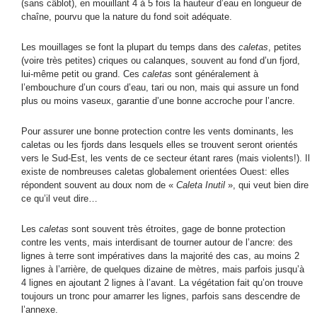
(sans câblot), en mouillant 4 à 5 fois la hauteur d’eau en longueur de
chaîne, pourvu que la nature du fond soit adéquate.
Les mouillages se font la plupart du temps dans des
caletas
, petites
(voire très petites) criques ou calanques, souvent au fond d’un fjord,
lui-même petit ou grand. Ces
caletas
sont généralement à
l’embouchure d’un cours d’eau, tari ou non, mais qui assure un fond
plus ou moins vaseux, garantie d’une bonne accroche pour l’ancre.
Pour assurer une bonne protection contre les vents dominants, les
caletas ou les fjords dans lesquels elles se trouvent seront orientés
vers le Sud-Est, les vents de ce secteur étant rares (mais violents!). Il
existe de nombreuses caletas globalement orientées Ouest: elles
répondent souvent au doux nom de «
Caleta Inutil
», qui veut bien dire
ce qu’il veut dire…
Les
caletas
sont souvent très étroites, gage de bonne protection
contre les vents, mais interdisant de tourner autour de l’ancre: des
lignes à terre sont impératives dans la majorité des cas, au moins 2
lignes à l’arrière, de quelques dizaine de mètres, mais parfois jusqu’à
4 lignes en ajoutant 2 lignes à l’avant. La végétation fait qu’on trouve
toujours un tronc pour amarrer les lignes, parfois sans descendre de
l’annexe.