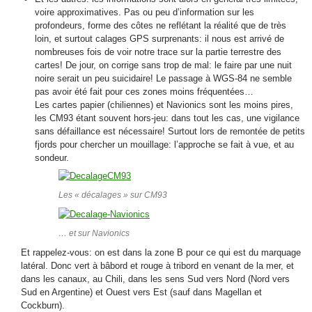
voire approximatives. Pas ou peu d’information sur les
profondeurs, forme des côtes ne reflétant la réalité que de très
loin, et surtout calages GPS surprenants: il nous est arrivé de
nombreuses fois de voir notre trace sur la partie terrestre des
cartes! De jour, on corrige sans trop de mal: le faire par une nuit
noire serait un peu suicidaire! Le passage à WGS-84 ne semble
pas avoir été fait pour ces zones moins fréquentées…
Les cartes papier (chiliennes) et Navionics sont les moins pires,
les CM93 étant souvent hors-jeu: dans tout les cas, une vigilance
sans défaillance est nécessaire! Surtout lors de remontée de petits
fjords pour chercher un mouillage: l’approche se fait à vue, et au
sondeur.
Les « décalages » sur CM93
… et sur Navionics
Et rappelez-vous: on est dans la zone B pour ce qui est du marquage
latéral. Donc vert à bâbord et rouge à tribord en venant de la mer, et
dans les canaux, au Chili, dans les sens Sud vers Nord (Nord vers
Sud en Argentine) et Ouest vers Est (sauf dans Magellan et
Cockburn).