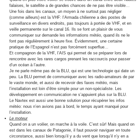
falaises, le satellite a de grandes chances de ne pas être visible…
Une fois dans les canaux, un moyen à ne surtout pas négliger
(comme ailleurs) est la VHF: l’Armada chilienne a des postes de
surveillance en divers endroits, pas toujours à portée de VHF, et en
veille permanente sur le canal 16. Ils se font un plaisir de vous
communiquer sur demande les informations météo, quand ils ne le
font pas régulièrement à heure fixe. Évidemment, une certaine
pratique de l’Espagnol n’est pas forcément superflue…
Et compagnon de la VHF, l’AIS qui permet de se préparer lors de
rencontre avec les rares cargos prenant les raccourcis pour passer
d’un océan à l’autre.
Je ne parle même pas de la BLU, qui est une technologie qui date un
peu. La BLU permet de communiquer avec les radio-amateurs de par
le vaste monde, et aussi de recevoir des faxes météo, mais
l’installation est loin d’être simple pour un non-spécialiste. Les
développement en communication ne s’appuient plus sur la BLU.
Le Navtex est aussi une bonne solution pour récupérer les infos
météo: nous n’en avions pas à bord, le temps ayant manqué pour
l’installation.
Le moteur
Quand on a un voilier, on marche à la voile. C’est sûr! Mais quand on
est dans les canaux de Patagonie, il faut pouvoir naviguer en toute
circonstance, aussi bien lorsqu’il y a du vent que lorsqu’il n’y en a