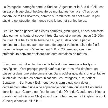
La Patagonie, partagée entre le Sud de l’Argentine et le Sud du Chili, est
un assemblage plutôt hétéroclite de montagnes, de lacs, d’îles et de
canaux de tailles diverses, comme si l’architecte en chef avait un peu
bâclé la construction du monde vers le bout et sur les bords.
Les îles ont en général des côtes abruptes, granitiques, et des sommets
plus ou moins hauts et souvent très élancés et enneigés, jusqu’à 2400m
pour les plus hauts de la Terre de Feu, et au delà pour la partie
continentale. Les canaux, eux sont de largeur variable, allant de 2 à 3
milles de large, jusqu’à seulement 100 ou 200 mètres, avec des
profondeurs pouvant atteindre plusieurs centaines de mètres.
Pour ceux qui ont eu la chance de faire du tourisme dans les fjords
norvégiens, c’est presque pareil sauf que c’est très très différent: on
passe ici dans une autre dimension. Sans oublier que, dans une tentative
louable de faciliter les communications, les Patagons, eux, parlent
Espagnol… Sur Kousk Eol, nous avons admis que cela devait
certainement être d’une aide appréciable pour ceux qui lisent Cervantès
dans le texte. Comme ce n’est le cas ni du DD ni du Glaude, on a Nico et
Sarah (qui ont vécu au Chili) à bord, car ni le Français ni l’Anglais ne sont
d’une quelconque utilité ici…