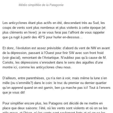
Météo simplifiée de la Patagonie
Les anticyclones étant plus actifs en été, descendant très au Sud, les
coups de vents sont plus nombreux et plus violents à cette époque (et
plus cléments en hiver): je ne vous ferai pas l’affront de vous rappeler
que ça rugit à partir des 40°S pour hurler en-dessous…
Et donc, l’évolution est assez prévisible: d’abord du vent de NW en avant
de la dépression, passant à l’Ouest pour finir SW avec son front froid
(voir glacial), remontant de l’Antartique. N’oubliez pas qu’à cause de M.
Coriolis, les dépressions s’enroulent dans le sens des aiguilles d’une
montre ici, comme les anticyclones cheu nous.
D’ailleurs, entre parenthèses, ça n’a rien à voir, mais même la lune s’en
mêle (ou s’emmêle?) dans le coin: le truc du premier ou dernier quartier
qu’on apprend quand on est gamin, ben ça marche pas ici! Tout à l’envers
que je vous dit!
Pour simplifier encore plus, les Patagons ont décidé de ne mettre en
place que deux saisons: l’été, où les vents sont violents et où on se les
gèle grave, et l’hiver, où les vents sont seulement forts et où on se les