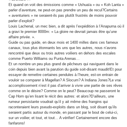
Et quand on voit des émissions comme « Ushuaïa » ou « Koh Lanta »
parler d’aventure, ne peut-on pas prendre un peu de recul?Certains
« aventuriers » ne seraient-ils pas plutôt frustrés de moins pouvoir
parler d’exploit?
Louis Lachenal, un mec bien, a dit après l’expédition à l’Anapurna où il
a gravi le premier 8000m: « La gloire ne devrait jamais être qu’une
affaire privée. ».
Guide ou pas guide, en deux mois et 1400 milles dans ces fameux
canaux, tous plus étonnants les uns que les autres, nous n’avons
rencontré que deux ou trois autres voiliers en dehors des escales
comme Puerto Williams ou Punta Arenas…
Et un nombre un peu plus grand de pêcheurs qui naviguent dans le
coin depuis bien avant la parution du guide soit-disant maudit!Et pour
essayer de remettre certaines pendules à l’heure, est-on entrain de
vouloir se comparer à Magellan? A Slocum? A Indiana Jones?Le vrai
accomplissement n’est il pas d’arriver à vivre une partie de ses rêves
comme on le désire? Comme on le peut? Beaucoup ne passeront le
Cap Horn qu’en lisant le récit des autres: et alors?D’ailleurs, une
rumeur persistante voudrait qu’il y ait même des frangins qui
raconteraient leurs pseudo-exploits dans un blog, soit disant qu’ils
seraient partis autour du monde, en passant par le bout de celui-ci,
sur un voilier, et tout, et tout… A vérifier! Certainement encore des
fanfarons!