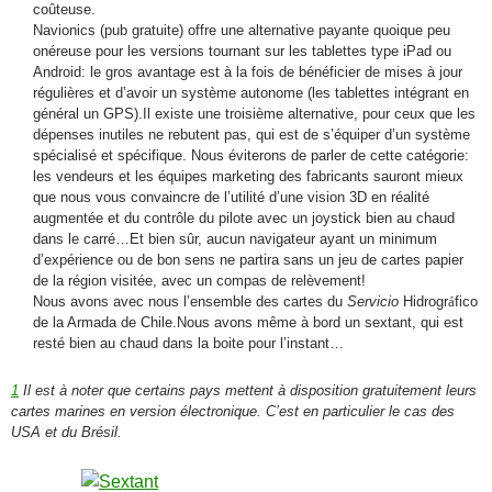
coûteuse.
Navionics (pub gratuite) offre une alternative payante quoique peu
onéreuse pour les versions tournant sur les tablettes type iPad ou
Android: le gros avantage est à la fois de bénéficier de mises à jour
régulières et d’avoir un système autonome (les tablettes intégrant en
général un GPS).Il existe une troisième alternative, pour ceux que les
dépenses inutiles ne rebutent pas, qui est de s’équiper d’un système
spécialisé et spécifique. Nous éviterons de parler de cette catégorie:
les vendeurs et les équipes marketing des fabricants sauront mieux
que nous vous convaincre de l’utilité d’une vision 3D en réalité
augmentée et du contrôle du pilote avec un joystick bien au chaud
dans le carré…Et bien sûr, aucun navigateur ayant un minimum
d’expérience ou de bon sens ne partira sans un jeu de cartes papier
de la région visitée, avec un compas de relèvement!
Nous avons avec nous l’ensemble des cartes du
Servicio
Hidrogr
á
fico
de la Armada de Chile.Nous avons même à bord un sextant, qui est
resté bien au chaud dans la boite pour l’instant…
1
Il est à noter que certains pays mettent à disposition gratuitement leurs
cartes marines en version électronique. C’est en particulier le cas des
USA et du Brésil.