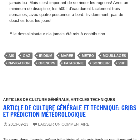
jamais bu. Mais c’est important de se rincer les rognons! Avec un
minimum de discipline, les 500 l d’eau durent facilement trois
semaines, avec quatre personnes à bord. Evidemment, pas de
douches tous les jours!
E le dessalinisateur n’a jamais été mis à contribution.
AIS
GAZ
IRIDIUM
MAREE
METEO
MOUILLAGES
NAVIGATION
OPENCPN
PATAGONIE
SONDEUR
VHF
ARTICLES DE CULTURE GÉNÉRALE
,
ARTICLES TECHNIQUES
ARTICLE DE CULTURE GÉNÉRALE ET TECHNIQUE: GRIBS
ET PRÉDICTION MÉTÉOROLOGIQUE
2013-09-23
LAISSER UN COMMENTAIRE
Toujours dans l’espoir, même infinitésimal, de voir évoluer positivement la