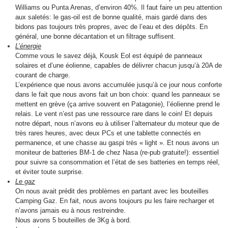
Williams ou Punta Arenas, d’environ 40%. Il faut faire un peu attention
aux saletés: le gas-oil est de bonne qualité, mais gardé dans des
bidons pas toujours très propres, avec de l’eau et des dépôts. En
général, une bonne décantation et un filtrage suffisent.
L’énergie
Comme vous le savez déjà, Kousk Eol est équipé de panneaux
solaires et d’une éolienne, capables de délivrer chacun jusqu’à 20A de
courant de charge.
L’expérience que nous avons accumulée jusqu’à ce jour nous conforte
dans le fait que nous avons fait un bon choix: quand les panneaux se
mettent en grève (ça arrive souvent en Patagonie), l’éolienne prend le
relais. Le vent n’est pas une ressource rare dans le coin! Et depuis
notre départ, nous n’avons eu à utiliser l’alternateur du moteur que de
très rares heures, avec deux PCs et une tablette connectés en
permanence, et une chasse au gaspi très « light ». Et nous avons un
moniteur de batteries BM-1 de chez Nasa (re-pub gratuite!): essentiel
pour suivre sa consommation et l’état de ses batteries en temps réel,
et éviter toute surprise.
Le gaz
On nous avait prédit des problèmes en partant avec les bouteilles
Camping Gaz. En fait, nous avons toujours pu les faire recharger et
n’avons jamais eu à nous restreindre.
Nous avons 5 bouteilles de 3Kg à bord.