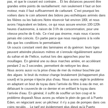
pas, et que le courant est contraire… Et les distances peuvent être
grandes entre points de ravitaillement: non seulement il faut un bon
moteur, mais il faut suffisamment de carburant. C’est pourquoi les
voiliers dans le coin arborent des bidons peu esthétiques arrimés dans
les filières ou les balcons.Notre réservoir fait environ 180l, et nous
avons l’équivalent en bidons, ce qui nous assure environ 100-120h
heures d’autonomie, à raison de 3 l/h de consommation, pour une
vitesse proche de 6 nds. Ce n’est pas énorme, mais nous n’avons
jamais été coincés. En partie parce que nous naviguions à la voile
dès que les conditions le permettaient.
Un soucis constant vient des laminaires et du goémon: leurs tiges
peuvent atteindre plusieurs mètres et s’enroule régulièrement autour
du safran et de l’hélice, surtout lors des approches pour les
mouillages. En général une ou deux marches arrière, en accélérant
pendant 2 ou 3 secondes, permettent de nettoyer les deux.
Nous avons aussi vu la prise d’eau de mer du moteur bouchée par
des algues: le bruit du moteur change brutalement (échappement plus
sourd) et la pompe n’éjecte plus d’eau. Nous avons réglé le problème
en adaptant un bout de tuyau dans l’arrivée du filtre à eau de mer, en
défaisant le couvercle de ce dernier et en enfilant le tuyau dans
l’arrivée d’eau. En général, il suffit de souffler un bon coup et le
problème disparaît.Nous avons pu refaire le plein de gas-oil à Puerto
Eden, en négociant avec un pêcheur: il n’y a pas de pompes dans ces
coins reculés… Le tarif est évidemment plus élevé qu’à Puerto