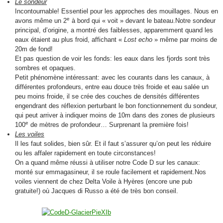
Le sondeur
Incontournable! Essentiel pour les approches des mouillages. Nous en
e
avons même un 2
à bord qui « voit » devant le bateau.Notre sondeur
principal, d’origine, a montré des faiblesses, apparemment quand les
eaux étaient au plus froid, affichant «
Lost echo
» même par moins de
20m de fond!
Et pas question de voir les fonds: les eaux dans les fjords sont très
sombres et opaques.
Petit phénomène intéressant: avec les courants dans les canaux, à
différentes profondeurs, entre eau douce très froide et eau salée un
peu moins froide, il se crée des couches de densités différentes
engendrant des réflexion perturbant le bon fonctionnement du sondeur,
qui peut arriver à indiquer moins de 10m dans des zones de plusieurs
e
100
de mètres de profondeur… Surprenant la première fois!
Les voiles
Il les faut solides, bien sûr. Et il faut s’assurer qu’on peut les réduire
ou les affaler rapidement en toute circonstances!
On a quand même réussi à utiliser notre Code D sur les canaux:
monté sur emmagasineur, il se roule facilement et rapidement.Nos
voiles viennent de chez Delta Voile à Hyères (encore une pub
gratuite!) où Jacques di Russo a été de très bon conseil.