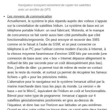
Navigateur essayant vainement de capter les satellites
avec un ancêtre du GPS
Les moyens de communication
Actuellement, le système le plus répandu auprès des voileux s’appuie
sur la constellation de satellites Iridium. Le système de base est un
téléphone portable Iridium: un seul fabricant, Motorola, et le manque
de concurrence se fait sentir aussi bien côté portefeuille que côté
fonctionnalités/ergonomie. On peut envoyer et recevoir des SMS
comme on le faisait à l’aube du GSM, et on peut connecter ce
téléphone à un PC pour l’utiliser comme modem d’accès à Internet, à
la vitesse moyenne faramineuse d’environ 1000 bits par seconde (une
connexion de base avec une « box » Internet dépasse allègrement le
milliard de bits par seconde pour un coût désespérément plus bas).
Bon, j’arrête de râler: ça permet tout de même de rester en contact
avec le reste du monde, et surtout ça permet de récupérer les fameux
fichiers « grib » pour les prévisions météo.
L’alternative pour le navigateur est le système Inmarsat utilisé par la
marine marchande dans tous les pays du monde. La version « de
base » est le Mini-C, équivalent de l’Iridium en coût et fonctionnalités.
Bémol pour notre type de programme: Inmarsat s’appuie sur 4
satellites géostationnaires positionnés en gros au-dessus de
l’équateur, et donc bas sur l’horizon aux latitudes un peu extrêmes.
Quand en plus votre voilier se trouve dans un canal entre deux hautes