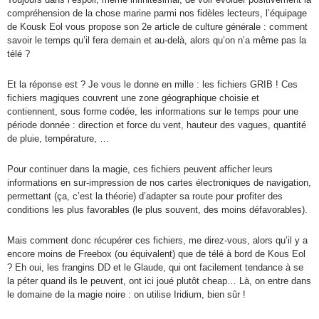
compréhension de la chose marine parmi nos fidèles lecteurs, l’équipage
de Kousk Eol vous propose son 2e article de culture générale : comment
savoir le temps qu’il fera demain et au-delà, alors qu’on n’a même pas la
télé ?
Et la réponse est ? Je vous le donne en mille : les fichiers GRIB ! Ces
fichiers magiques couvrent une zone géographique choisie et
contiennent, sous forme codée, les informations sur le temps pour une
période donnée : direction et force du vent, hauteur des vagues, quantité
de pluie, température, …
Pour continuer dans la magie, ces fichiers peuvent afficher leurs
informations en sur-impression de nos cartes électroniques de navigation,
permettant (ça, c’est la théorie) d’adapter sa route pour profiter des
conditions les plus favorables (le plus souvent, des moins défavorables).
Mais comment donc récupérer ces fichiers, me direz-vous, alors qu’il y a
encore moins de Freebox (ou équivalent) que de télé à bord de Kous Eol
? Eh oui, les frangins DD et le Glaude, qui ont facilement tendance à se
la péter quand ils le peuvent, ont ici joué plutôt cheap… Là, on entre dans
le domaine de la magie noire : on utilise Iridium, bien sûr !