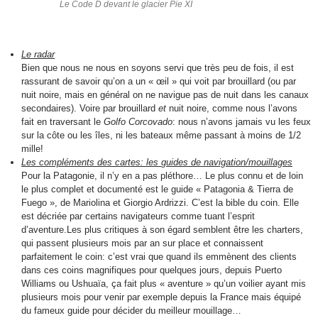
Le Code D devant le glacier Pie XI
Le radar
Bien que nous ne nous en soyons servi que très peu de fois, il est
rassurant de savoir qu’on a un « œil » qui voit par brouillard (ou par
nuit noire, mais en général on ne navigue pas de nuit dans les canaux
secondaires). Voire par brouillard
et
nuit noire, comme nous l’avons
fait en traversant le
Golfo Corcovado
: nous n’avons jamais vu les feux
sur la côte ou les îles, ni les bateaux même passant à moins de 1/2
mille!
Les
compléments des cartes: les
guides de navigation/mouillages
Pour la Patagonie, il n’y en a pas pléthore… Le plus connu et de loin
le plus complet et documenté est le guide « Patagonia & Tierra de
Fuego », de Mariolina et Giorgio Ardrizzi. C’est la bible du coin. Elle
est décriée par certains navigateurs comme tuant l’esprit
d’aventure.Les plus critiques à son égard semblent être les charters,
qui passent plusieurs mois par an sur place et connaissent
parfaitement le coin: c’est vrai que quand ils emmènent des clients
dans ces coins magnifiques pour quelques jours, depuis Puerto
Williams ou Ushuaïa, ça fait plus « aventure » qu’un voilier ayant mis
plusieurs mois pour venir par exemple depuis la France mais équipé
du fameux guide pour décider du meilleur mouillage…