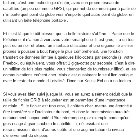
Iridium, c’est une technologie d’enfer, avec son propre réseau de
satellites (un peu comme le GPS), qui permet de communiquer à partir de
n’importe quel point du globe vers n’importe quel autre point du globe, en
utilisant un bête téléphone portable .
Et c’est là que le bât blesse, que la belle histoire s’abîme… Parce que le
téléphone, il n’a rien à voir avec votre smartphone. Il est gros, il a un tout
petit écran noir et blanc, un interface utilisateur et une ergonomie
à chier
propres à pousser à bout l’ange le plus compréhensif, une fonction
transfert de données limitée à quelques kilo-octets par seconde (si votre
Freebox, ou équivalent, vous offrait 1 giga-octet par seconde, c’est à dire
un million de fois plus rapide, vous changeriez de fournisseur illico), et les
communications coûtent cher. Mais c’est quasiment le seul lien pratique
avec le reste du monde dit civilisé. Donc sur Kousk Eol on a un Iridium.
Si vous avez bien suivi jusque là, vous en aurez aisément déduit que la
taille du fichier GRIB à récupérer est un paramètre d’une importance
cruciale . Si le fichier est trop gros, il coûtera cher, mettra une éternité à
être transféré sur l’ordinateur du bord, et donc la transmission aura très
certainement l’opportunité d’être interrompue (par exemple parce qu’un
gros nuage à grain cachera le satellite…), nécessitant une
retransmission, donc d’autres coûts et une augmentation du niveau
d’énervement du skipper.