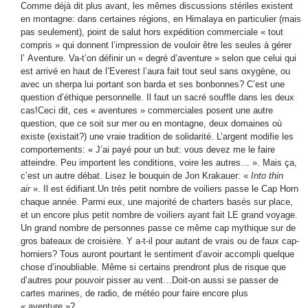
Comme déjà dit plus avant, les mêmes discussions stériles existent
en montagne: dans certaines régions, en Himalaya en particulier (mais
pas seulement), point de salut hors expédition commerciale « tout
compris » qui donnent l’impression de vouloir être les seules à gérer
l’ Aventure. Va-t’on définir un « degré d’aventure » selon que celui qui
est arrivé en haut de l’Everest l’aura fait tout seul sans oxygène, ou
avec un sherpa lui portant son barda et ses bonbonnes? C’est une
question d’éthique personnelle. Il faut un sacré souffle dans les deux
cas!Ceci dit, ces « aventures » commerciales posent une autre
question, que ce soit sur mer ou en montagne, deux domaines où
existe (existait?) une vraie tradition de solidarité. L’argent modifie les
comportements: « J’ai payé pour un but: vous devez me le faire
atteindre. Peu importent les conditions, voire les autres… ». Mais ça,
c’est un autre débat. Lisez le bouquin de Jon Krakauer: «
Into thin
air
». Il est édifiant.Un très petit nombre de voiliers passe le Cap Horn
chaque année. Parmi eux, une majorité de charters basés sur place,
et un encore plus petit nombre de voiliers ayant fait LE grand voyage.
Un grand nombre de personnes passe ce même cap mythique sur de
gros bateaux de croisière. Y a-t-il pour autant de vrais ou de faux cap-
horniers? Tous auront pourtant le sentiment d’avoir accompli quelque
chose d’inoubliable. Même si certains prendront plus de risque que
d’autres pour pouvoir pisser au vent…Doit-on aussi se passer de
cartes marines, de radio, de météo pour faire encore plus
« aventure »?