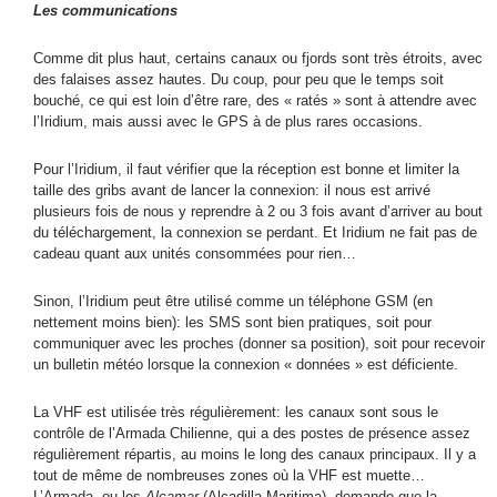
Les communications
Comme dit plus haut, certains canaux ou fjords sont très étroits, avec
des falaises assez hautes. Du coup, pour peu que le temps soit
bouché, ce qui est loin d’être rare, des « ratés » sont à attendre avec
l’Iridium, mais aussi avec le GPS à de plus rares occasions.
Pour l’Iridium, il faut vérifier que la réception est bonne et limiter la
taille des gribs avant de lancer la connexion: il nous est arrivé
plusieurs fois de nous y reprendre à 2 ou 3 fois avant d’arriver au bout
du téléchargement, la connexion se perdant. Et Iridium ne fait pas de
cadeau quant aux unités consommées pour rien…
Sinon, l’Iridium peut être utilisé comme un téléphone GSM (en
nettement moins bien): les SMS sont bien pratiques, soit pour
communiquer avec les proches (donner sa position), soit pour recevoir
un bulletin météo lorsque la connexion « données » est déficiente.
La VHF est utilisée très régulièrement: les canaux sont sous le
contrôle de l’Armada Chilienne, qui a des postes de présence assez
régulièrement répartis, au moins le long des canaux principaux. Il y a
tout de même de nombreuses zones où la VHF est muette…
L’Armada, ou les
Alcamar
(Alcadilla Maritima), demande que la