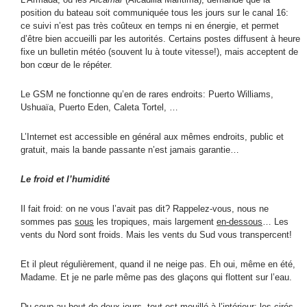
position du bateau soit communiquée tous les jours sur le canal 16:
ce suivi n’est pas très coûteux en temps ni en énergie, et permet
d’être bien accueilli par les autorités. Certains postes diffusent à heure
fixe un bulletin météo (souvent lu à toute vitesse!), mais acceptent de
bon cœur de le répéter.
Le GSM ne fonctionne qu’en de rares endroits: Puerto Williams,
Ushuaïa, Puerto Eden, Caleta Tortel, …
L’Internet est accessible en général aux mêmes endroits, public et
gratuit, mais la bande passante n’est jamais garantie…
Le froid et l’humidité
Il fait froid: on ne vous l’avait pas dit? Rappelez-vous, nous ne
sommes pas
sous
les tropiques, mais largement
en-dessous
… Les
vents du Nord sont froids. Mais les vents du Sud vous transpercent!
Et il pleut régulièrement, quand il ne neige pas. Eh oui, même en été,
Madame. Et je ne parle même pas des glaçons qui flottent sur l’eau.
Du coup au bout de deux jours, tout est mouillé à l’intérieur: les cirés