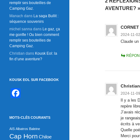
2 RÉFLEXIONS
remplir ses bouteilles de
AVENTURE? 
Camping Gaz.
Manach
dans
La saga Bullit :
séquence souvenirs
CORNET
michel sanna
dans
Le gaz, ça
me gonfle ! Ou bien comment
2024-11-02
remplir ses bouteilles de
Claude u
Camping Gaz.
Christian
dans
Kousk Eol: la
RÉPON
fin d’une aventure?
KOUSK EOL SUR FACEBOOK
Christian
F
2024-11-09
a
Il y a les
repère libr
c
J’avais ré
MOTS-CLÉS COURANTS
je rangeai
e
écrits à ve
AIS
Albatros
Baleine
b
Quelle poé
Cap Horn
Merci pour
Chiloe