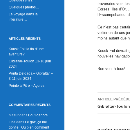
Quelques sites…
traversées vers les
Quelques photos…
Corses, Îles d’Or,
Le voyage dans la
l’Escampobariou, d
littérature…
Ce n’est pas certai
voilier un de ces j
moins autant que n
ARTICLES RÉCENTS
Kousk Eol: la fin d’une
Kousk Eol devrait 
aventure?
nouvelles navigatio
Gibraltar-Toulon 13-18 juin
2024
Bon vent à tous!
Ponta Delgada – Gibraltar –
3-11 juin 2024
Pointe à Pitre – Açores
Navigati
ARTICLE PRÉCÉD
des
COMMENTAIRES RÉCENTS
Gibraltar-Toulon
articles
Mazur
dans
Bout-dehors
Cha
dans
Le gaz, ça me
gonfle ! Ou bien comment