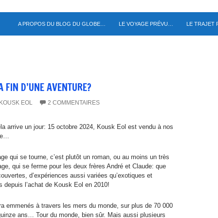
A PROPOS DU BLOG DU GLOBE…
LE VOYAGE PRÉVU…
LE TRAJET
A FIN D’UNE AVENTURE?
KOUSK EOL
2 COMMENTAIRES
 cela arrive un jour: 15 octobre 2024, Kousk Eol est vendu à nos
rre…
ge qui se tourne, c’est plutôt un roman, ou au moins un très
ge, qui se ferme pour les deux frères André et Claude: que
couvertes, d’expériences aussi variées qu’exotiques et
s depuis l’achat de Kousk Eol en 2010!
ra emmenés à travers les mers du monde, sur plus de 70 000
quinze ans… Tour du monde, bien sûr. Mais aussi plusieurs