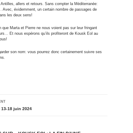
 Antilles, allers et retours. Sans compter la Méditerranée:
 … Avec, évidemment, un certain nombre de passages de
ans les deux sens!
n que Marta et Pierre ne nous voient pas sur leur fringant
ours… Et nous espérons qu’ils profiteront de Kousk Eol au
ous!
garder son nom: vous pourrez donc certainement suivre ses
ns.
on
ENT
 13-18 juin 2024