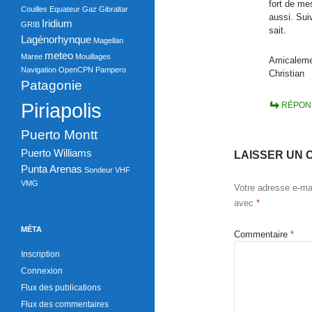
o
fort de me
Couilles
Equateur
Gaz
Gibraltar
aussi. Sui
o
Iridium
GRIB
sait.
Lagénorhynque
Magellan
k
meteo
Maree
Mouillages
Amicalem
Navigation
OpenCPN
Pampero
Christian
Patagonie
Piriapolis
RÉPON
Puerto Montt
Puerto Williams
LAISSER UN 
Punta Arenas
Sondeur
VHF
VMG
Votre adresse e-mai
avec
*
MÉTA
Commentaire
*
Inscription
Connexion
Flux des publications
Flux des commentaires