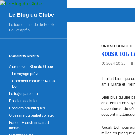
Aller
au
Recherche
Le Blog du Globe
contenu
Le tour du monde de Kousk
Eol, et après…
UNCATEGORIZED
KOUSK EOL: L
DOSSIERS DIVERS
2024-10-26
A propos du Blog du Globe…
Le voyage prévu…
Il fallait bien que
Comment contacter Kousk
amis Marta et Pie
Eol
Le trajet parcouru
Bien plus qu’une pa
Dossiers techniques
gros carnet de voya
Dossiers scientifiques
d’aventures, de dé
souvent inattendue
Glossaire du parfait voileux
For our French-impaired
Kousk Eol nous au
friends…
milles en presque 