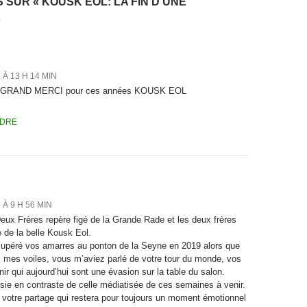
 SUR « KOUSK EOL: LA FIN D’UNE
»
 À 13 H 14 MIN
n GRAND MERCI pour ces années KOUSK EOL
DRE
 À 9 H 56 MIN
 Deux Frères repère figé de la Grande Rade et les deux frères
e de la belle Kousk Eol.
cupéré vos amarres au ponton de la Seyne en 2019 alors que
s mes voiles, vous m’aviez parlé de votre tour du monde, vos
nir qui aujourd’hui sont une évasion sur la table du salon.
sie en contraste de celle médiatisée de ces semaines à venir.
 votre partage qui restera pour toujours un moment émotionnel