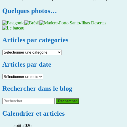
Quelques photos…
Articles par catégories
Articles
par
catégories
Articles par date
Articles
par
date
Rechercher dans le blog
Rechercher :
Calendrier et articles
août 2026