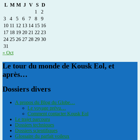
L
M
M
J
V
S
D
1
2
3
4
5
6
7
8
9
10
11
12
13
14
15
16
17
18
19
20
21
22
23
24
25
26
27
28
29
30
31
« Oct
Le tour du monde de Kousk Eol, et
après…
Dossiers divers
A propos du Blog du Globe…
Le voyage prévu…
Comment contacter Kousk Eol
Le trajet parcouru
Dossiers techniques
Dossiers scientifiques
Glossaire du parfait voileux