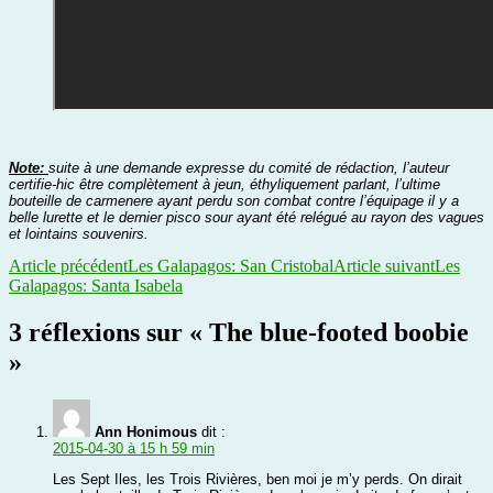
Note:
suite à une demande expresse du comité de rédaction, l’auteur
certifie-hic être complètement à jeun, éthyliquement parlant, l’ultime
bouteille de carmenere ayant perdu son combat contre l’équipage il y a
belle lurette et le dernier pisco sour ayant été relégué au rayon des vagues
et lointains souvenirs.
Navigation
Article précédent
Les Galapagos: San Cristobal
Article suivant
Les
Galapagos: Santa Isabela
des
articles
3 réflexions sur « The blue-footed boobie
»
Ann Honimous
dit :
2015-04-30 à 15 h 59 min
Les Sept Iles, les Trois Rivières, ben moi je m’y perds. On dirait