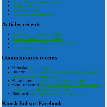
For our French-impaired friends…
Quelques sites…
Quelques photos…
Le voyage dans la littérature…
Articles récents
Kousk Eol: la fin d’une aventure?
Gibraltar-Toulon 13-18 juin 2024
Ponta Delgada – Gibraltar – 3-11 juin 2024
Pointe à Pitre – Açores
Commentaires récents
Mazur
dans
Bout-dehors
Cha
dans
Le gaz, ça me gonfle ! Ou bien comment remplir
ses bouteilles de Camping Gaz.
Manach
dans
La saga Bullit : séquence souvenirs
michel sanna
dans
Le gaz, ça me gonfle ! Ou bien comment
remplir ses bouteilles de Camping Gaz.
Christian
dans
Kousk Eol: la fin d’une aventure?
Kousk Eol sur Facebook