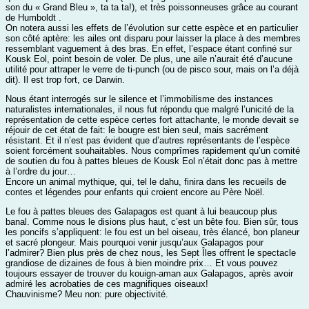
son du « Grand Bleu », ta ta ta!), et très poissonneuses grâce au courant
de Humboldt .
On notera aussi les effets de l’évolution sur cette espèce et en particulier
son côté aptère: les ailes ont disparu pour laisser la place à des membres
ressemblant vaguement à des bras. En effet, l’espace étant confiné sur
Kousk Eol, point besoin de voler. De plus, une aile n’aurait été d’aucune
utilité pour attraper le verre de ti-punch (ou de pisco sour, mais on l’a déjà
dit). Il est trop fort, ce Darwin.
Nous étant interrogés sur le silence et l’immobilisme des instances
naturalistes internationales, il nous fut répondu que malgré l’unicité de la
représentation de cette espèce certes fort attachante, le monde devait se
réjouir de cet état de fait: le bougre est bien seul, mais sacrément
résistant. Et il n’est pas évident que d’autres représentants de l’espèce
soient forcément souhaitables. Nous comprîmes rapidement qu’un comité
de soutien du fou à pattes bleues de Kousk Eol n’était donc pas à mettre
à l’ordre du jour…
Encore un animal mythique, qui, tel le dahu, finira dans les recueils de
contes et légendes pour enfants qui croient encore au Père Noël.
Le fou à pattes bleues des Galapagos est quant à lui beaucoup plus
banal. Comme nous le disions plus haut, c’est un bête fou. Bien sûr, tous
les poncifs s’appliquent: le fou est un bel oiseau, très élancé, bon planeur
et sacré plongeur. Mais pourquoi venir jusqu’aux Galapagos pour
l’admirer? Bien plus près de chez nous, les Sept Îles offrent le spectacle
grandiose de dizaines de fous à bien moindre prix… Et vous pouvez
toujours essayer de trouver du kouign-aman aux Galapagos, après avoir
admiré les acrobaties de ces magnifiques oiseaux!
Chauvinisme? Meu non: pure objectivité.