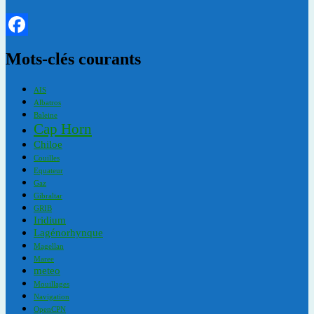
Facebook
Mots-clés courants
AIS
Albatros
Baleine
Cap Horn
Chiloe
Couilles
Equateur
Gaz
Gibraltar
GRIB
Iridium
Lagénorhynque
Magellan
Maree
meteo
Mouillages
Navigation
OpenCPN