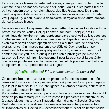
Le fou à pattes bleues (blue-footed boobie, in english) est un fou. Facile.
Comme le fou de Bassan bien de chez nous. Mais il a les pattes bleues,
et il est endémique, et emblématique, des Îles Galapagos. Du moins,
c’est ce qu’on lit dans les bons guides sur les oiseaux marins. Et c’était
vrai jusqu’à il y a peu, avant la découverte incroyable d’une autre espèce
de fou à pattes bleues.
Nous allons donc logiquement démarrer cette rubrique par l’étude du fou à
pattes bleues de Kousk Eol, qui comme son nom l’indique, est lui
endémique de l’environnement représenté par ce seul voilier. L’espèce est
malheureusement inexorablement en voie de disparition: en effet, un seul
exemplaire serait encore aperçu de temps à autres, lors de certaines
pleines lunes, à mi-marée par brise de SSE et léger brouillard, aux
alentours de l’équateur, après quelques ti-punch, voire pisco sour. Tout
comme pour le yéti, seuls quelques très rares privilégiés peuvent se
targuer de l’avoir admiré. Heureusement pour la science et la postérité,
l’un de ces privilégiés a eu la présence d’esprit de prendre une photo de
ce spécimen, seule photo connue à ce jour.
LE fou à pattes bleues de Kousk Eol
On reconnaîtra sans mal sur cette photo les fameuses pattes palmées
bleues et tous les attributs propres à la catégorie des fous: yeux hagards
que la plus minuscule lueur d’intelligence n’a jamais éclairés, sourire béat
et satisfait, posture improbable…
Vous n’êtes pas sans savoir que le fou plonge pour assurer sa pitance. Et
donc on pourra remarquer sur cette photo les préparatifs minutieux du fou
à pattes bleues, juste avant l’ingestion du mélange « Spécial Grandes
Profondeurs », en vue d’une plongée dans les eaux turquoises autant
qu’insondables du Pacifique (Accompagnement musical en prime: bande