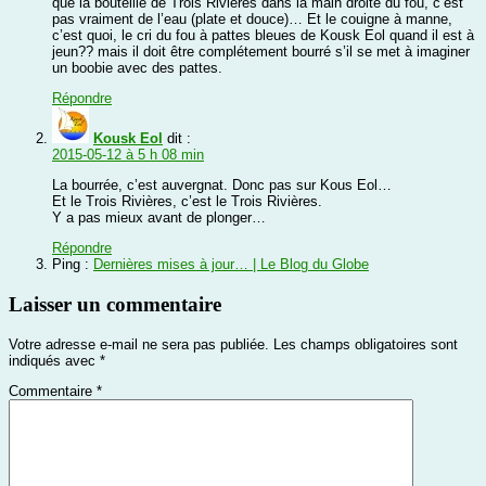
que la bouteille de Trois Rivières dans la main droite du fou, c’est
pas vraiment de l’eau (plate et douce)… Et le couigne à manne,
c’est quoi, le cri du fou à pattes bleues de Kousk Eol quand il est à
jeun?? mais il doit être complétement bourré s’il se met à imaginer
un boobie avec des pattes.
Répondre
Kousk Eol
dit :
2015-05-12 à 5 h 08 min
La bourrée, c’est auvergnat. Donc pas sur Kous Eol…
Et le Trois Rivières, c’est le Trois Rivières.
Y a pas mieux avant de plonger…
Répondre
Ping :
Dernières mises à jour… | Le Blog du Globe
Laisser un commentaire
Votre adresse e-mail ne sera pas publiée.
Les champs obligatoires sont
indiqués avec
*
Commentaire
*