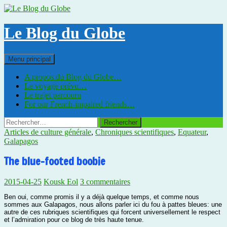
Aller
au
contenu
Le Blog du Globe
Recherche
Menu principal
A propos du Blog du Globe…
Le voyage prévu…
Le trajet parcouru
For our French-impaired friends…
Rechercher :
Articles de culture générale
,
Chroniques scientifiques
,
Equateur
,
Galapagos
The blue-footed boobie
2015-04-25
Kousk Eol
3 commentaires
Ben oui, comme promis il y a déjà quelque temps, et comme nous
sommes aux Galapagos, nous allons parler ici du fou à pattes bleues: une
autre de ces rubriques scientifiques qui forcent universellement le respect
et l’admiration pour ce blog de très haute tenue.