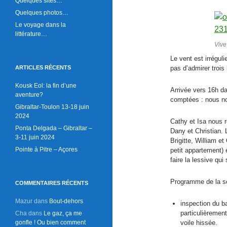
Quelques sites…
Quelques photos…
Le voyage dans la
littérature…
Vive
Le vent est irrégul
ARTICLES RÉCENTS
pas d’admirer trois
Kousk Eol: la fin d’une
Arrivée vers 16h da
aventure?
comptées : nous no
Gibraltar-Toulon 13-18 juin
2024
Cathy et Isa nous re
Ponta Delgada – Gibraltar –
Dany et Christian. 
3-11 juin 2024
Brigitte, William 
Pointe à Pitre – Açores
petit appartement) 
faire la lessive qu
Programme de la s
COMMENTAIRES RÉCENTS
Mazur
dans
Bout-dehors
inspection du b
particulièremen
Cha
dans
Le gaz, ça me
gonfle ! Ou bien comment
voile hissée.