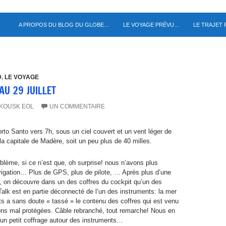
A PROPOS DU BLOG DU GLOBE…
LE VOYAGE PRÉVU…
LE TRAJET
D
,
LE VOYAGE
AU 29 JUILLET
KOUSK EOL
UN COMMENTAIRE
to Santo vers 7h, sous un ciel couvert et un vent léger de
a capitale de Madère, soit un peu plus de 40 milles.
blème, si ce n’est que, oh surprise! nous n’avons plus
vigation… Plus de GPS, plus de pilote, … Après plus d’une
, on découvre dans un des coffres du cockpit qu’un des
alk est en partie déconnecté de l’un des instruments: la mer
ts a sans doute « tassé » le contenu des coffres qui est venu
ons mal protégées. Câble rebranché, tout remarche! Nous en
e un petit coffrage autour des instruments…