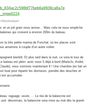
 l’électronique!
ier, et un joli grain nous arrose… Mais cela ne nous empêche
 baleines qui croisent à environ 200m du bateau.
ns la très petite marina de Funchal, où les places sont
us amarrons à couple d’un autre voilier.
joignent bientôt. Et plus tard dans la nuit, ce sera le tour de
Le bateau est plein: avec nous 5 déjà à bord (MarieJo, André,
et Claude), nous sommes maintenant 9 ! Une chambre (en fait un
est loué pour répartir les dormeurs, prendre des douches et
i s’est accumulée.
emaine:
ateau: raguage, usure, … Le réa de la balancine est
t usé: désormais, la balancine sera mise au mat dès la grand-