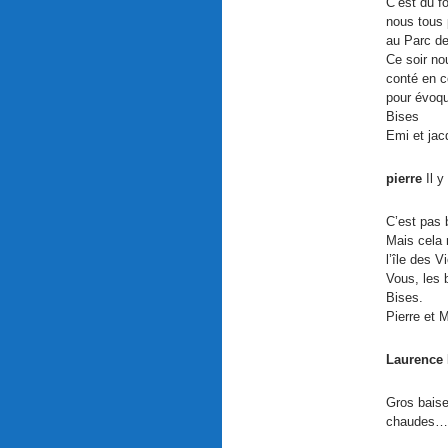
C’est du f
nous tous 
au Parc de
Ce soir no
conté en c
pour évoqu
Bises
Emi et ja
pierre
Il y
C’est pas 
Mais cela 
l’île des V
Vous, les b
Bises.
Pierre et 
Laurence
Gros bais
chaudes… L