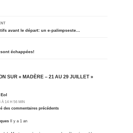
on
ENT
tifs avant le départ: un e-palimpseste…
 sont échappées!
N SUR « MADÈRE – 21 AU 29 JUILLET »
 Eol
 À 14 H 56 MIN
lé des commentaires précédents
cques
Il y a 1 an