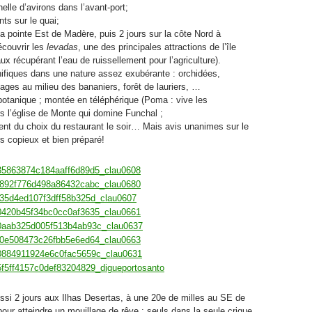
nelle d’avirons dans l’avant-port;
nts sur le quai;
la pointe Est de Madère, puis 2 jours sur la côte Nord à
couvrir les
levadas
, une des principales attractions de l’île
x récupérant l’eau de ruissellement pour l’agriculture).
fiques dans une nature assez exubérante : orchidées,
ages au milieu des bananiers, forêt de lauriers, …
 botanique ; montée en téléphérique (Poma : vive les
rs l’église de Monte qui domine Funchal ;
ent du choix du restaurant le soir… Mais avis unanimes sur le
s copieux et bien préparé!
si 2 jours aux Ilhas Desertas, à une 20e de milles au SE de
our atteindre un mouillage de rêve : seuls dans la seule crique