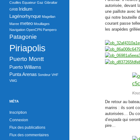
Couilles
Equateur
Gaz
Gibraltar
b
autorisée, devant l
Iridium
GRIB
une paillote avec l
o
Lagénorhynque
Magellan
qui notre bouteille
meteo
o
courant passe tell
Maree
Mouillages
les arapèdes grillée
Navigation
OpenCPN
Pampero
k
Patagonie
Piriapolis
Puerto Montt
Puerto Williams
Punta Arenas
Sondeur
VHF
VMG
Kous
De retour au batea
MÉTA
marins : ils sont c
Inscription
autorisées… Du coup
d’
espada
qui seront
Connexion
pire…
Flux des publications
Flux des commentaires