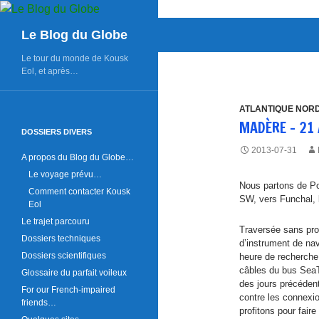
Aller
au
Recherche
Le Blog du Globe
contenu
Le tour du monde de Kousk
Eol, et après…
ATLANTIQUE NOR
MADÈRE – 21 
DOSSIERS DIVERS
2013-07-31
A propos du Blog du Globe…
Le voyage prévu…
Nous partons de Por
Comment contacter Kousk
SW, vers Funchal, l
Eol
Le trajet parcouru
Traversée sans pro
Dossiers techniques
d’instrument de na
Dossiers scientifiques
heure de recherche
câbles du bus SeaT
Glossaire du parfait voileux
des jours précéden
For our French-impaired
contre les connexi
friends…
profitons pour fair