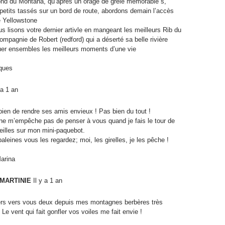
ond du Montana, qu’après un orage de grêle mémorable s,
petits tassés sur un bord de route, abordons demain l’accès
 Yellowstone
us lisons votre dernier artivle en mangeant les meilleurs Rib du
ompagnie de Robert (redford) qui a déserté sa belle rivière
er ensembles les meilleurs moments d’une vie
cques
 a 1 an
bien de rendre ses amis envieux ! Pas bien du tout !
ne m’empêche pas de penser à vous quand je fais le tour de
ieilles sur mon mini-paquebot.
aleines vous les regardez; moi, les girelles, je les pêche !
Marina
 MARTINIE
Il y a 1 an
ers vers vous deux depuis mes montagnes berbères très
e vent qui fait gonfler vos voiles me fait envie !