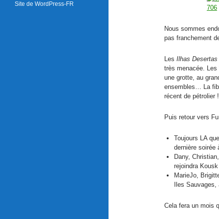
Site de WordPress-FR
Nous sommes endormi
pas franchement des
Les
Ilhas Desertas
très menacée. Les î
une grotte, au gran
ensembles… La fibre
récent de pétrolier !
Puis retour vers Fu
Toujours LA que
dernière soirée
Dany, Christian
rejoindra Kousk
MarieJo, Brigitt
Iles Sauvages, 
Cela fera un mois