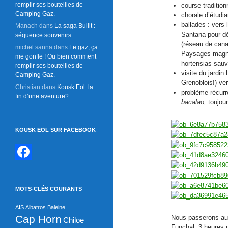
remplir ses bouteilles de
course tradition
Camping Gaz.
chorale d’étudia
ballades : vers 
Manach
dans
La saga Bullit :
Santana pour dé
séquence souvenirs
(réseau de canau
michel sanna
dans
Le gaz, ça
Paysages magni
me gonfle ! Ou bien comment
hortensias sauv
remplir ses bouteilles de
visite du jardin
Camping Gaz.
Grenoblois!) ve
Christian
dans
Kousk Eol: la
problème récurr
fin d’une aventure?
bacalao,
toujour
KOUSK EOL SUR FACEBOOK
F
a
MOTS-CLÉS COURANTS
c
AIS
Albatros
Baleine
e
Cap Horn
Nous passerons aus
Chiloe
Funchal. 3 heures p