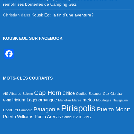
remplir ses bouteilles de Camping Gaz.
Christian
dans
Kousk Eol: la fin d’une aventure?
KOUSK EOL SUR FACEBOOK
F
a
c
MOTS-CLÉS COURANTS
e
b
Cap Horn
Chiloe
AIS
Albatros
Baleine
Couilles
Equateur
Gaz
Gibraltar
o
Iridium
Lagénorhynque
meteo
GRIB
Magellan
Maree
Mouillages
Navigation
Piriapolis
o
Patagonie
Puerto Montt
OpenCPN
Pampero
Puerto Williams
Punta Arenas
Sondeur
VHF
VMG
k