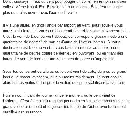
Donc, disais-je, il faut du vent pour bouger un voilier, en remplissant ses
voiles. Même Kousk Eol. Et selon la route choisie, Éole fera un angle
plus ou moins ouvert avec l’axe dudit voilier.
Il y a une allure, en gros l’angle par rapport au vent, pour laquelle vous
aurez beau faire, les voiles ne gonfleront pas, et le voilier n’avancera pas.
C’est le vent de face, ou vent debout, qui correspond grosso modo à une
1
quarantaine de degrés
de part et d’autre de l’axe du bateau. Si votre
destination est face au vent, il vous faudra remonter au mieux à une
quarantaine de degrés contre ce dernier, en louvoyant, ou en tirant des
bords. Le vent de face est une zone interdite parce qu’impossible.
Sous toutes les autres allures où le vent vient de côté, du près au grand
largue, le bateau avancera, plus ou moins rapidement. Le vent appuie
alors sur les voiles et fait gîter le voilier, ce qui le stabilise relativement.
Puis en continuant de tourner arrive le moment où le vent vient de
l’arrière… C’est à cette allure qu’on peut admirer les belles photos avec la
grand-voile sur un bord et le génois (ou le spi) de l’autre, éventuellement
stabilisé par un tangon.