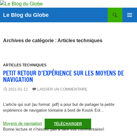
Aller
au
Recherche
Le Blog du Globe
contenu
MENU
PRINCI
Archives de catégorie : Articles techniques
ARTICLES TECHNIQUES
PETIT RETOUR D’EXPÉRIENCE SUR LES MOYENS DE
NAVIGATION
2021-01-12
LAISSER UN COMMENTAIRE
L’article qui suit (au format .pdf) a pour but de partager la petite
expérience de navigation lointaine à bord de Kousk Eol…
Moyens de navigation
TÉLÉCHARGER
Bonne lecture et n’hésitez pas à faire vos commentaires!