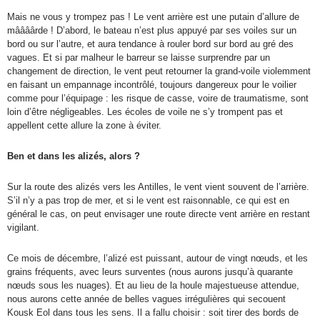
Mais ne vous y trompez pas ! Le vent arrière est une putain d’allure de
mâââârde ! D’abord, le bateau n’est plus appuyé par ses voiles sur un
bord ou sur l’autre, et aura tendance à rouler bord sur bord au gré des
vagues. Et si par malheur le barreur se laisse surprendre par un
changement de direction, le vent peut retourner la grand-voile violemment
en faisant un empannage incontrôlé, toujours dangereux pour le voilier
comme pour l’équipage : les risque de casse, voire de traumatisme, sont
loin d’être négligeables. Les écoles de voile ne s’y trompent pas et
appellent cette allure la zone à éviter.
Ben et dans les alizés, alors ?
Sur la route des alizés vers les Antilles, le vent vient souvent de l’arrière.
S’il n’y a pas trop de mer, et si le vent est raisonnable, ce qui est en
général le cas, on peut envisager une route directe vent arrière en restant
vigilant.
Ce mois de décembre, l’alizé est puissant, autour de vingt nœuds, et les
grains fréquents, avec leurs surventes (nous aurons jusqu’à quarante
nœuds sous les nuages). Et au lieu de la houle majestueuse attendue,
nous aurons cette année de belles vagues irrégulières qui secouent
Kousk Eol dans tous les sens. Il a fallu choisir : soit tirer des bords de