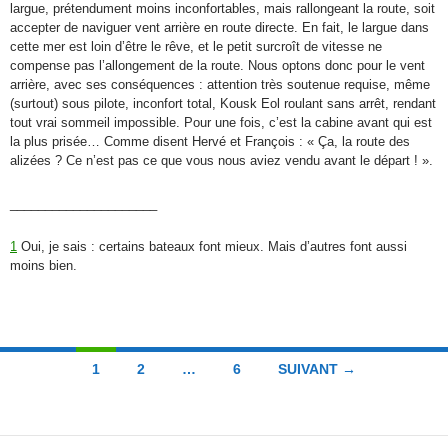
largue, prétendument moins inconfortables, mais rallongeant la route, soit
accepter de naviguer vent arrière en route directe. En fait, le largue dans
cette mer est loin d’être le rêve, et le petit surcroît de vitesse ne
compense pas l’allongement de la route. Nous optons donc pour le vent
arrière, avec ses conséquences : attention très soutenue requise, même
(surtout) sous pilote, inconfort total, Kousk Eol roulant sans arrêt, rendant
tout vrai sommeil impossible. Pour une fois, c’est la cabine avant qui est
la plus prisée… Comme disent Hervé et François : « Ça, la route des
alizées ? Ce n’est pas ce que vous nous aviez vendu avant le départ ! ».
_____________________
1
Oui, je sais : certains bateaux font mieux. Mais d’autres font aussi
moins bien.
Navigation
1
2
…
6
SUIVANT →
des
articles